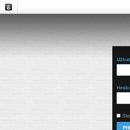
Uživa
Heslo
Sta
Při