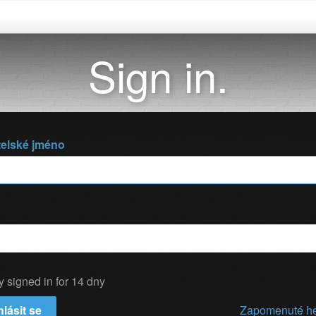
Sign in.
telské jméno
y signed in for 14 dny
hlásit se
Zapomenuté h